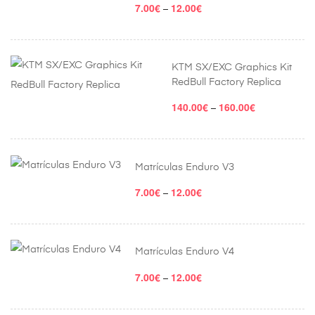
7.00
€
12.00
€
Price
–
range:
7.00€
through
KTM SX/EXC Graphics Kit
RedBull Factory Replica
12.00€
140.00
€
160.00
€
Price
–
range:
140.00€
through
Matrículas Enduro V3
160.00€
7.00
€
12.00
€
Price
–
range:
7.00€
through
Matrículas Enduro V4
12.00€
7.00
€
12.00
€
Price
–
range: