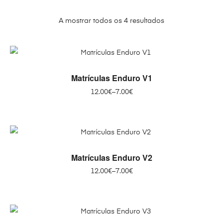
A mostrar todos os 4 resultados
This
VER OPÇÕES
Matrículas Enduro V1
product
Price
12.00
€
–
7.00
€
has
range:
multiple
7.00€
variants.
through
The
12.00€
This
options
VER OPÇÕES
Matrículas Enduro V2
product
may
Price
12.00
€
–
7.00
€
has
be
range:
multiple
chosen
7.00€
variants.
on
through
The
12.00€
the