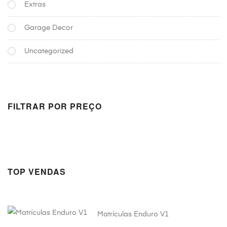
Extras
the
product
Garage Decor
page
Uncategorized
FILTRAR POR PREÇO
Preço
Preço
Mínimo
Máximo
TOP VENDAS
Matrículas Enduro V1