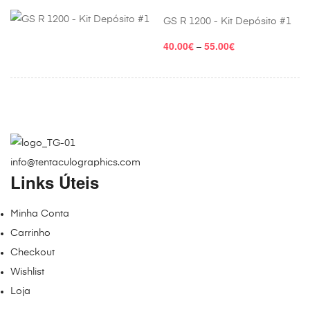
7.00€
through
GS R 1200 - Kit Depósito #1
12.00€
40.00
€
55.00
€
Price
–
range:
40.00€
through
55.00€
info@tentaculographics.com
Links Úteis
Minha Conta
Carrinho
Checkout
Wishlist
Loja