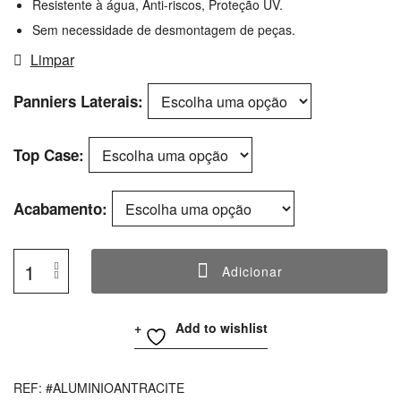
Resistente à água, Anti-riscos, Proteção UV.
Sem necessidade de desmontagem de peças.
Limpar
Panniers Laterais
Top Case
Acabamento
Adicionar
Quantidade
De
Add to wishlist
BMW
Alu
Cases
REF:
#ALUMINIOANTRACITE