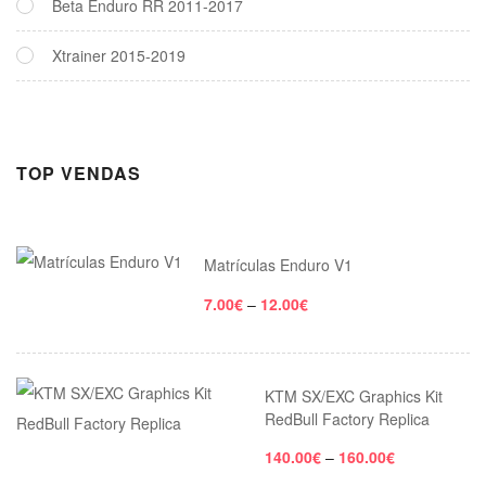
Beta Enduro RR 2011-2017
Xtrainer 2015-2019
TOP VENDAS
Matrículas Enduro V1
Price
7.00
€
–
12.00
€
range:
7.00€
through
KTM SX/EXC Graphics Kit
RedBull Factory Replica
12.00€
Price
140.00
€
–
160.00
€