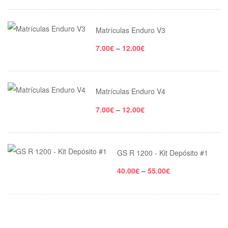
range:
140.00€
through
Matrículas Enduro V3
160.00€
Price
7.00
€
–
12.00
€
range:
7.00€
through
Matrículas Enduro V4
12.00€
Price
7.00
€
–
12.00
€
range:
7.00€
through
GS R 1200 - Kit Depósito #1
12.00€
Price
40.00
€
–
55.00
€
range:
40.00€
through
55.00€