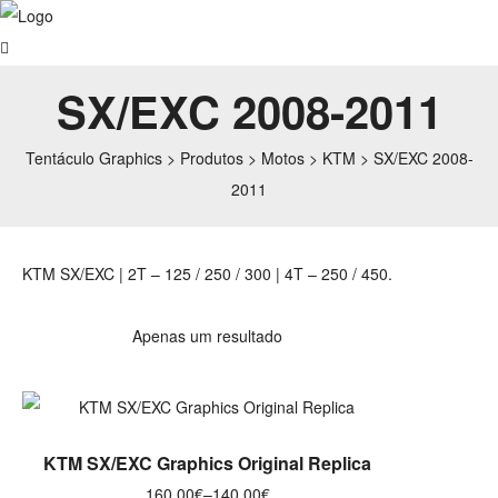
SX/EXC 2008-2011
Tentáculo Graphics
>
Produtos
>
Motos
>
KTM
>
SX/EXC 2008-
2011
KTM SX/EXC | 2T – 125 / 250 / 300 | 4T – 250 / 450.
Apenas um resultado
VER OPÇÕES
KTM SX/EXC Graphics Original Replica
160.00
€
–
140.00
€