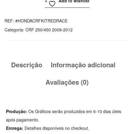
Add to wishlist
CRF
250/450
Graphics
REF:
#HONDACRFKITREDRACE
Kit
Categoria:
CRF 250/450 2009-2012
Red
Race
Descrição
Informação adicional
Avaliações (0)
Produção:
Os Gráficos serão produzidos em 6-10 dias úteis
após pagamento.
Entrega:
Detalhes disponíveis no checkout.