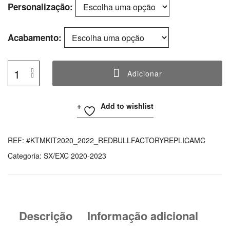
Personalização
Acabamento
Adicionar
Quantidade
De
Add to wishlist
KTM
SX/EXC
Graphics
REF:
#KTMKIT2020_2022_REDBULLFACTORYREPLICAMC
Kit
Categoria:
SX/EXC 2020-2023
RedBull
Motocross
Factory
Replica
Descrição
Informação adicional