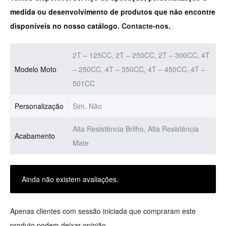
medida ou desenvolvimento de produtos que não encontre
disponíveis no nosso catálogo.
Contacte-nos.
2T – 125CC, 2T – 250CC, 2T – 300CC, 4T
Modelo Moto
– 250CC, 4T – 350CC, 4T – 450CC, 4T –
501CC
Personalização
Sim, Não
Alta Resistência Brilho, Alta Resistência
Acabamento
Mate
Ainda não existem avaliações.
Apenas clientes com sessão iniciada que compraram este
produto podem deixar opinião.