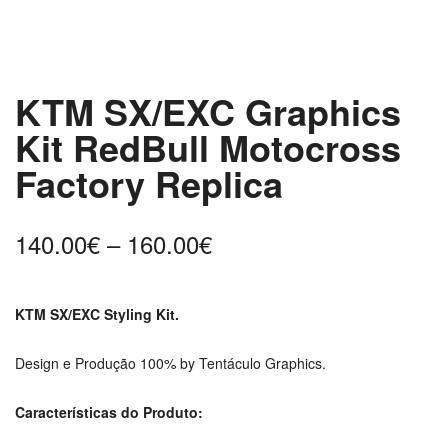
KTM SX/EXC Graphics
Kit RedBull Motocross
Factory Replica
Price
140.00
€
–
160.00
€
range:
140.00€
KTM SX/EXC Styling Kit.
through
160.00€
Design e Produção 100% by Tentáculo Graphics.
Características do Produto: