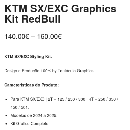
KTM SX/EXC Graphics
Kit RedBull
Price
140.00
€
–
160.00
€
range:
140.00€
KTM SX/EXC Styling Kit.
through
160.00€
Design e Produção 100% by Tentáculo Graphics.
Características do Produto:
Para KTM SX/EXC | 2T – 125 / 250 / 300 | 4T – 250 / 350 /
450 / 501.
Modelos de 2024 a 2025.
Kit Gráfico Completo.