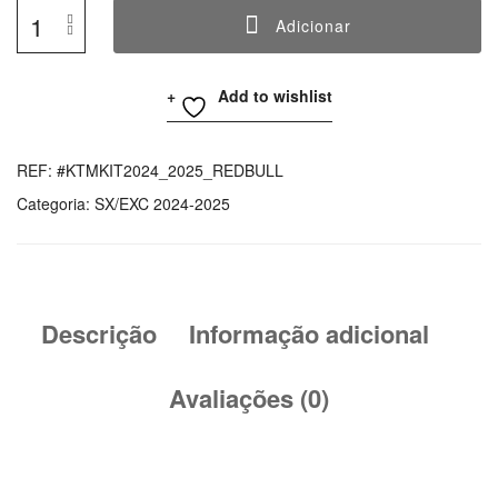
Adicionar
Quantidade
De
Add to wishlist
KTM
SX/EXC
Graphics
REF:
#KTMKIT2024_2025_REDBULL
Kit
Categoria:
SX/EXC 2024-2025
RedBull
Descrição
Informação adicional
Avaliações (0)