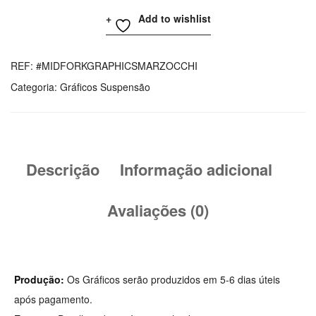
De
Add to wishlist
MARZOCCHI
Mid
Fork
REF:
#MIDFORKGRAPHICSMARZOCCHI
Graphics
Categoria:
Gráficos Suspensão
Descrição
Informação adicional
Avaliações (0)
Produção:
Os Gráficos serão produzidos em 5-6 dias úteis
após pagamento.