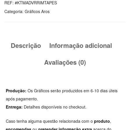
KTM
REF:
#KTMADVRRIMTAPES
Adventure
Categoria:
Gráficos Aros
R
Descrição
Informação adicional
Avaliações (0)
Produção:
Os Gráficos serão produzidos em 6-10 dias úteis
após pagamento.
Entrega:
Detalhes disponíveis no checkout.
Caso tenha alguma questão relacionada com o
produto
,
encomendas
ou
pretender informação extra
acerca do