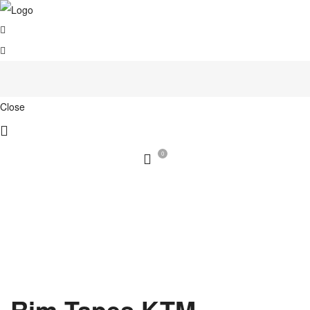
Close
0
Rim Tapes KTM