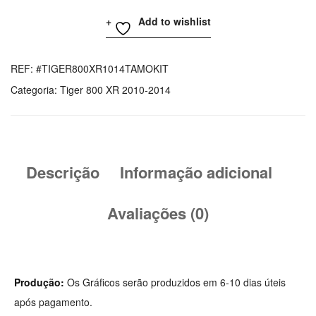
De
Add to wishlist
Triumph
Tiger
XR
REF:
#TIGER800XR1014TAMOKIT
Graphics
Categoria:
Tiger 800 XR 2010-2014
Kit
Tamo
Descrição
Informação adicional
Avaliações (0)
Produção:
Os Gráficos serão produzidos em 6-10 dias úteis
após pagamento.