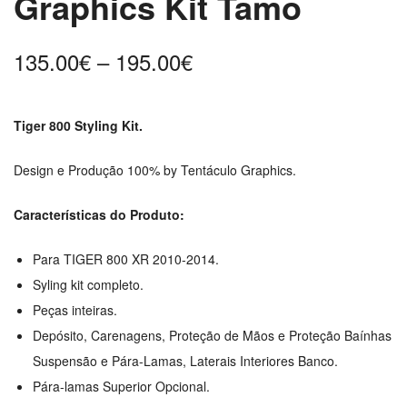
Graphics Kit Tamo
Price
135.00
€
–
195.00
€
range:
135.00€
Tiger 800 Styling Kit.
through
195.00€
Design e Produção 100% by Tentáculo Graphics.
Características do Produto:
Para
TIGER 800 XR 2010-2014
.
Syling kit completo.
Peças inteiras.
Depósito, Carenagens, Proteção de Mãos e Proteção Baínhas
Suspensão e Pára-Lamas, Laterais Interiores Banco.
Pára-lamas Superior Opcional.