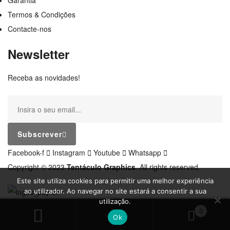
Garantia
Termos & Condições
Contacte-nos
Newsletter
Receba as novidades!
Subscrever
Facebook-f
Instagram
Youtube
Whatsapp
Copyright © 2023
Tentáculo Graphics
. All rights reserved.
Este site utiliza cookies para permitir uma melhor experiência
ao utilizador. Ao navegar no site estará a consentir a sua
utilização.
0
Ok