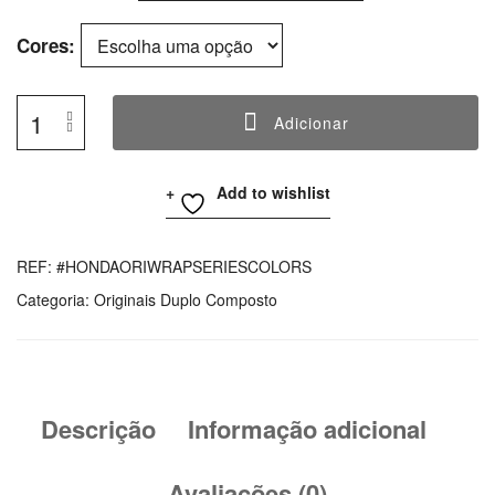
Cores
Adicionar
Quantidade
De
Add to wishlist
Africa
Twin
Cases
REF:
#HONDAORIWRAPSERIESCOLORS
Wrap
Categoria:
Originais Duplo Composto
Colors
Series
Descrição
Informação adicional
Avaliações (0)