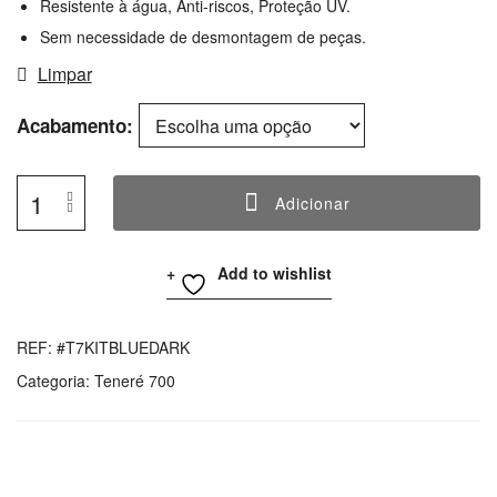
Resistente à água, Anti-riscos, Proteção UV.
Sem necessidade de desmontagem de peças.
Limpar
Acabamento
Adicionar
Quantidade
De
Add to wishlist
Yamaha
T7
Graphics
REF:
#T7KITBLUEDARK
Kit
Categoria:
Teneré 700
BlueDark