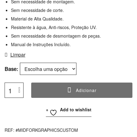
Sem necessidade de montagem.
Sem necessidade de corte.
Material de Alta Qualidade.
Resistente à água, Anti-riscos, Proteção UV.
Sem necessidade de desmontagem de peças.
Manual de Instruções Incluído.
Limpar
Base
Adicionar
Quantidade
De
Add to wishlist
CUSTOM
Mid
Fork
REF:
#MIDFORKGRAPHICSCUSTOM
Graphics