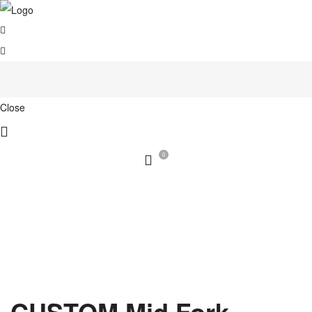
Close
0
CUSTOM Mid Fork